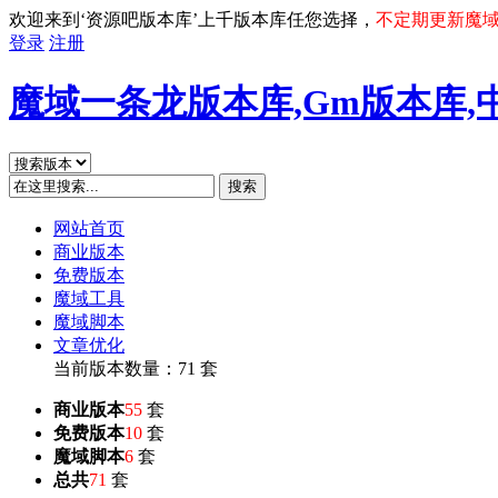
欢迎来到‘资源吧版本库’上千版本库任您选择，
不定期更新魔
登录
注册
魔域一条龙版本库,Gm版本库,
搜索
网站首页
商业版本
免费版本
魔域工具
魔域脚本
文章优化
当前版本数量：71 套
商业版本
55
套
免费版本
10
套
魔域脚本
6
套
总共
71
套