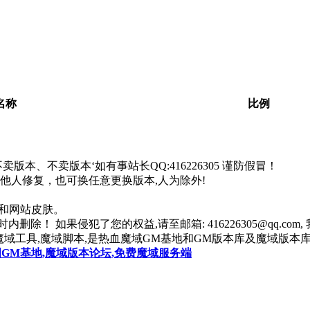
。
名称
比例
本、不卖版本‘如有事站长QQ:416226305 谨防假冒！
找他人修复，也可换任意更换版本,人为除外!
器和网站皮肤。
除！ 如果侵犯了您的权益,请至邮箱: 416226305@qq.co
魔域工具,魔域脚本,是热血魔域GM基地和GM版本库及魔域版本库
国GM基地,魔域版本论坛,免费魔域服务端