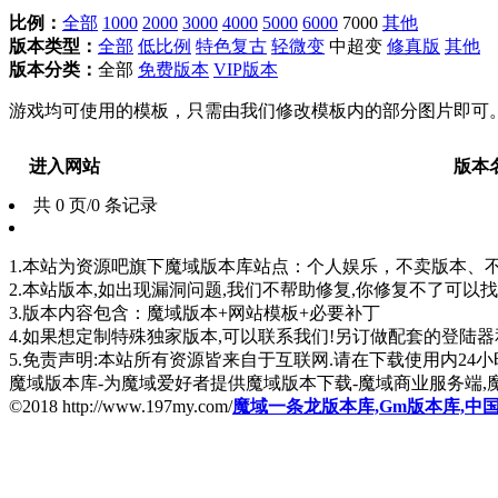
比例：
全部
1000
2000
3000
4000
5000
6000
7000
其他
版本类型：
全部
低比例
特色复古
轻微变
中超变
修真版
其他
版本分类：
全部
免费版本
VIP版本
游戏均可使用的模板，只需由我们修改模板内的部分图片即可
进入网站
版本
共 0 页/0 条记录
1.本站为资源吧旗下魔域版本库站点：个人娱乐，不卖版本、不卖版
2.本站版本,如出现漏洞问题,我们不帮助修复,你修复不了可以
3.版本内容包含：魔域版本+网站模板+必要补丁
4.如果想定制特殊独家版本,可以联系我们!另订做配套的登陆
5.免责声明:本站所有资源皆来自于互联网.请在下载使用内24小时内删
魔域版本库-为魔域爱好者提供魔域版本下载-魔域商业服务端,
©2018 http://www.197my.com/
魔域一条龙版本库,Gm版本库,中