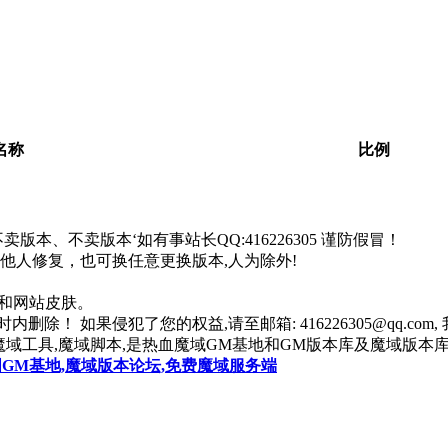
。
名称
比例
本、不卖版本‘如有事站长QQ:416226305 谨防假冒！
找他人修复，也可换任意更换版本,人为除外!
器和网站皮肤。
除！ 如果侵犯了您的权益,请至邮箱: 416226305@qq.co
魔域工具,魔域脚本,是热血魔域GM基地和GM版本库及魔域版本库
国GM基地,魔域版本论坛,免费魔域服务端