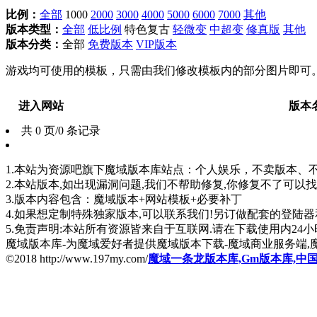
比例：
全部
1000
2000
3000
4000
5000
6000
7000
其他
版本类型：
全部
低比例
特色复古
轻微变
中超变
修真版
其他
版本分类：
全部
免费版本
VIP版本
游戏均可使用的模板，只需由我们修改模板内的部分图片即可
进入网站
版本
共 0 页/0 条记录
1.本站为资源吧旗下魔域版本库站点：个人娱乐，不卖版本、不卖版
2.本站版本,如出现漏洞问题,我们不帮助修复,你修复不了可以
3.版本内容包含：魔域版本+网站模板+必要补丁
4.如果想定制特殊独家版本,可以联系我们!另订做配套的登陆
5.免责声明:本站所有资源皆来自于互联网.请在下载使用内24小时内删
魔域版本库-为魔域爱好者提供魔域版本下载-魔域商业服务端,
©2018 http://www.197my.com/
魔域一条龙版本库,Gm版本库,中