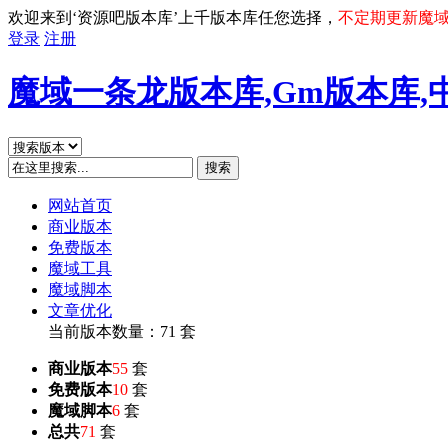
欢迎来到‘资源吧版本库’上千版本库任您选择，
不定期更新魔
登录
注册
魔域一条龙版本库,Gm版本库,
搜索
网站首页
商业版本
免费版本
魔域工具
魔域脚本
文章优化
当前版本数量：71 套
商业版本
55
套
免费版本
10
套
魔域脚本
6
套
总共
71
套