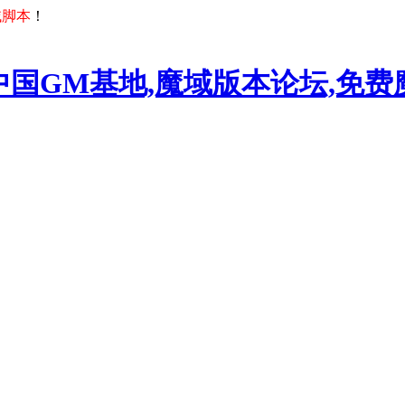
域脚本
！
中国GM基地,魔域版本论坛,免