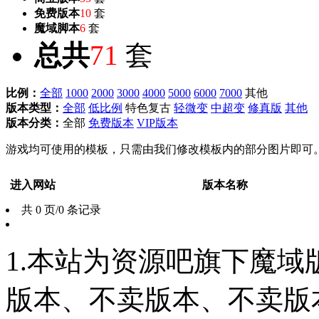
免费版本
10
套
魔域脚本
6
套
总共
71
套
比例：
全部
1000
2000
3000
4000
5000
6000
7000
其他
版本类型：
全部
低比例
特色复古
轻微变
中超变
修真版
其他
版本分类：
全部
免费版本
VIP版本
游戏均可使用的模板，只需由我们修改模板内的部分图片即可
进入网站
版本名称
共 0 页/0 条记录
1.本站为资源吧旗下魔
版本、不卖版本、不卖版本‘如