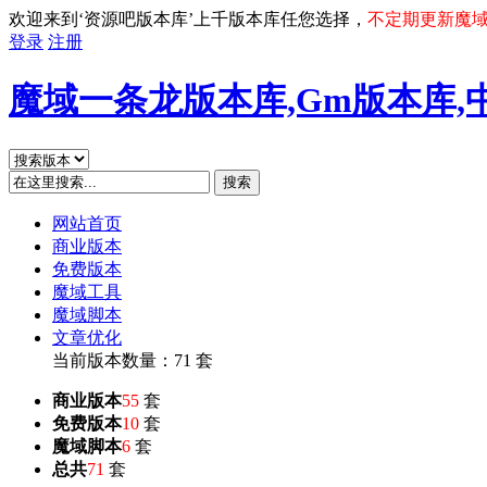
欢迎来到‘资源吧版本库’上千版本库任您选择，
不定期更新魔
登录
注册
魔域一条龙版本库,Gm版本库,
搜索
网站首页
商业版本
免费版本
魔域工具
魔域脚本
文章优化
当前版本数量：71 套
商业版本
55
套
免费版本
10
套
魔域脚本
6
套
总共
71
套