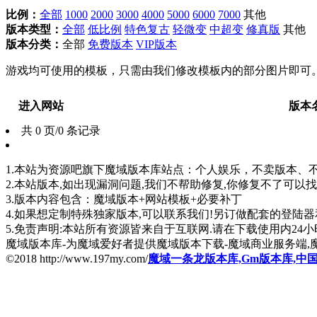
比例：
全部
1000
2000
3000
4000
5000
6000
7000
其他
版本类型：
全部
低比例
特色复古
轻微变
中超变
修真版
其他
版本分类：
全部
免费版本
VIP版本
游戏均可使用的模板，只需由我们修改模板内的部分图片即可
进入网站
版本
共 0 页/0 条记录
1.本站为资源吧旗下魔域版本库站点：个人娱乐，不卖版本、不卖版
2.本站版本,如出现漏洞问题,我们不帮助修复,你修复不了可以
3.版本内容包含：魔域版本+网站模板+必要补丁
4.如果想定制特殊独家版本,可以联系我们!另订做配套的登陆
5.免责声明:本站所有资源皆来自于互联网.请在下载使用内24小时内删
魔域版本库-为魔域爱好者提供魔域版本下载-魔域商业服务端,
©2018 http://www.197my.com/
魔域一条龙版本库,Gm版本库,中