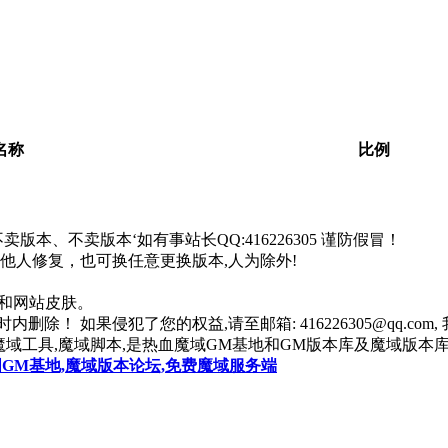
。
名称
比例
本、不卖版本‘如有事站长QQ:416226305 谨防假冒！
找他人修复，也可换任意更换版本,人为除外!
器和网站皮肤。
除！ 如果侵犯了您的权益,请至邮箱: 416226305@qq.co
魔域工具,魔域脚本,是热血魔域GM基地和GM版本库及魔域版本库
国GM基地,魔域版本论坛,免费魔域服务端