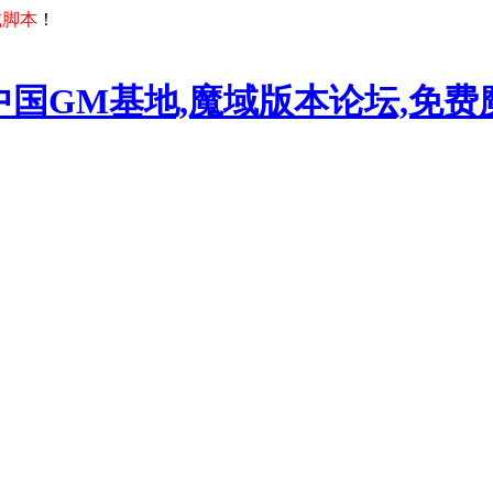
域脚本
！
中国GM基地,魔域版本论坛,免