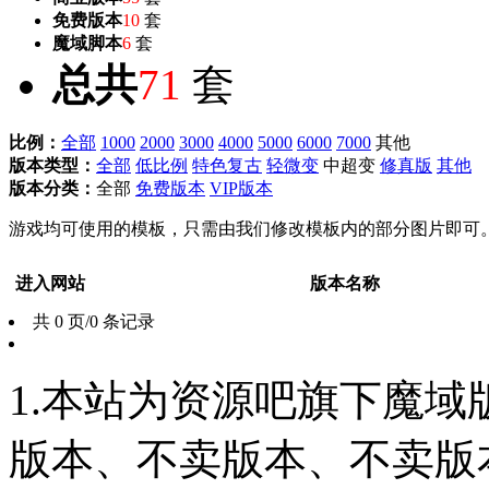
免费版本
10
套
魔域脚本
6
套
总共
71
套
比例：
全部
1000
2000
3000
4000
5000
6000
7000
其他
版本类型：
全部
低比例
特色复古
轻微变
中超变
修真版
其他
版本分类：
全部
免费版本
VIP版本
游戏均可使用的模板，只需由我们修改模板内的部分图片即可
进入网站
版本名称
共 0 页/0 条记录
1.本站为资源吧旗下魔
版本、不卖版本、不卖版本‘如