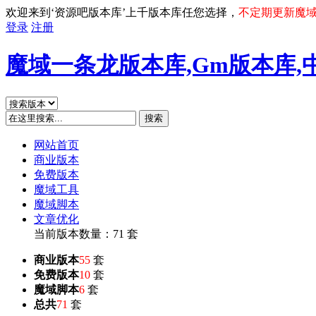
欢迎来到‘资源吧版本库’上千版本库任您选择，
不定期更新魔
登录
注册
魔域一条龙版本库,Gm版本库,
搜索
网站首页
商业版本
免费版本
魔域工具
魔域脚本
文章优化
当前版本数量：71 套
商业版本
55
套
免费版本
10
套
魔域脚本
6
套
总共
71
套