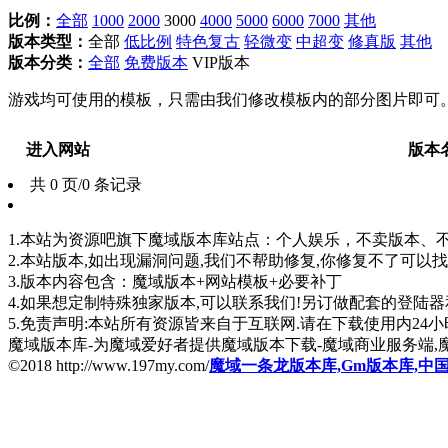
比例：
全部
1000
2000
3000
4000
5000
6000
7000
其他
版本类型：
全部
低比例
特色复古
轻微变
中超变
修真版
其他
版本分类：
全部
免费版本
VIP版本
游戏均可使用的模板，只需由我们修改模板内的部分图片即可
进入网站
版本
共 0 页/0 条记录
1.本站为资源吧旗下魔域版本库站点：个人娱乐，不卖版本、不卖版
2.本站版本,如出现漏洞问题,我们不帮助修复,你修复不了可以
3.版本内容包含：魔域版本+网站模板+必要补丁
4.如果想定制特殊独家版本,可以联系我们!另订做配套的登陆
5.免责声明:本站所有资源皆来自于互联网.请在下载使用内24小时内删
魔域版本库-为魔域爱好者提供魔域版本下载-魔域商业服务端,
©2018 http://www.197my.com/
魔域一条龙版本库,Gm版本库,中