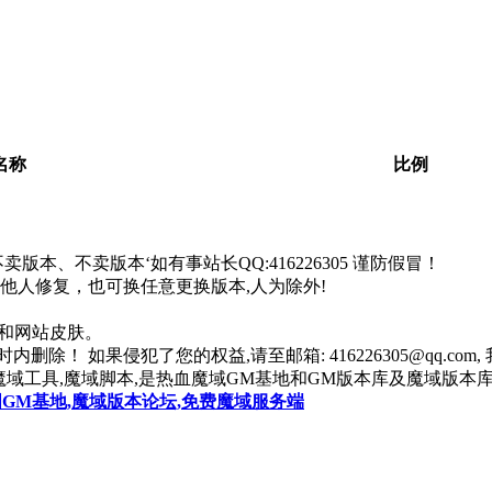
。
名称
比例
本、不卖版本‘如有事站长QQ:416226305 谨防假冒！
找他人修复，也可换任意更换版本,人为除外!
器和网站皮肤。
除！ 如果侵犯了您的权益,请至邮箱: 416226305@qq.co
魔域工具,魔域脚本,是热血魔域GM基地和GM版本库及魔域版本库
国GM基地,魔域版本论坛,免费魔域服务端