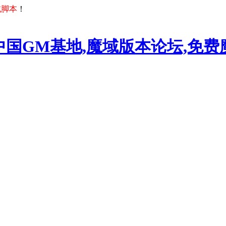
域脚本
！
中国GM基地,魔域版本论坛,免