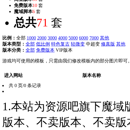
免费版本
10
套
魔域脚本
6
套
总共
71
套
比例：
全部
1000
2000
3000
4000
5000
6000
7000
其他
版本类型：
全部
低比例
特色复古
轻微变
中超变
修真版
其他
版本分类：
全部
免费版本
VIP版本
游戏均可使用的模板，只需由我们修改模板内的部分图片即可
进入网站
版本名称
共 0 页/0 条记录
1.本站为资源吧旗下魔
版本、不卖版本、不卖版本‘如