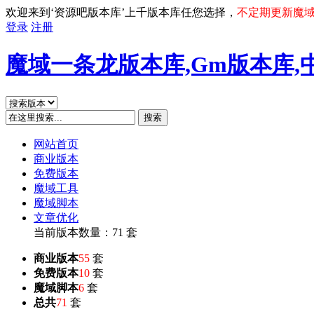
欢迎来到‘资源吧版本库’上千版本库任您选择，
不定期更新魔
登录
注册
魔域一条龙版本库,Gm版本库,
搜索
网站首页
商业版本
免费版本
魔域工具
魔域脚本
文章优化
当前版本数量：71 套
商业版本
55
套
免费版本
10
套
魔域脚本
6
套
总共
71
套