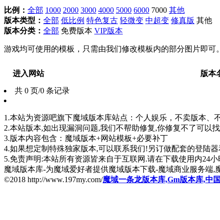
比例：
全部
1000
2000
3000
4000
5000
6000
7000
其他
版本类型：
全部
低比例
特色复古
轻微变
中超变
修真版
其他
版本分类：
全部
免费版本
VIP版本
游戏均可使用的模板，只需由我们修改模板内的部分图片即可
进入网站
版本
共 0 页/0 条记录
1.本站为资源吧旗下魔域版本库站点：个人娱乐，不卖版本、不卖版
2.本站版本,如出现漏洞问题,我们不帮助修复,你修复不了可以
3.版本内容包含：魔域版本+网站模板+必要补丁
4.如果想定制特殊独家版本,可以联系我们!另订做配套的登陆
5.免责声明:本站所有资源皆来自于互联网.请在下载使用内24小时内删
魔域版本库-为魔域爱好者提供魔域版本下载-魔域商业服务端,
©2018 http://www.197my.com/
魔域一条龙版本库,Gm版本库,中