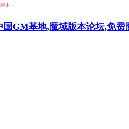
域脚本
！
中国GM基地,魔域版本论坛,免