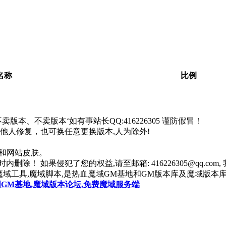
。
名称
比例
本、不卖版本‘如有事站长QQ:416226305 谨防假冒！
找他人修复，也可换任意更换版本,人为除外!
器和网站皮肤。
除！ 如果侵犯了您的权益,请至邮箱: 416226305@qq.co
魔域工具,魔域脚本,是热血魔域GM基地和GM版本库及魔域版本库
国GM基地,魔域版本论坛,免费魔域服务端