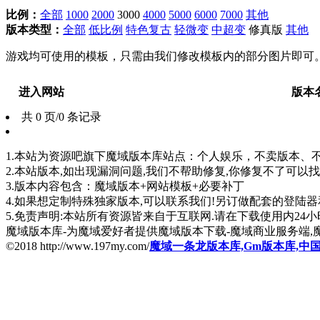
比例：
全部
1000
2000
3000
4000
5000
6000
7000
其他
版本类型：
全部
低比例
特色复古
轻微变
中超变
修真版
其他
游戏均可使用的模板，只需由我们修改模板内的部分图片即可
进入网站
版本
共 0 页/0 条记录
1.本站为资源吧旗下魔域版本库站点：个人娱乐，不卖版本、不卖版
2.本站版本,如出现漏洞问题,我们不帮助修复,你修复不了可以
3.版本内容包含：魔域版本+网站模板+必要补丁
4.如果想定制特殊独家版本,可以联系我们!另订做配套的登陆
5.免责声明:本站所有资源皆来自于互联网.请在下载使用内24小时内删
魔域版本库-为魔域爱好者提供魔域版本下载-魔域商业服务端,
©2018 http://www.197my.com/
魔域一条龙版本库,Gm版本库,中