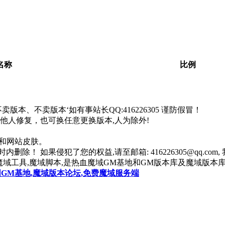
。
名称
比例
本、不卖版本‘如有事站长QQ:416226305 谨防假冒！
找他人修复，也可换任意更换版本,人为除外!
器和网站皮肤。
除！ 如果侵犯了您的权益,请至邮箱: 416226305@qq.co
魔域工具,魔域脚本,是热血魔域GM基地和GM版本库及魔域版本库
国GM基地,魔域版本论坛,免费魔域服务端