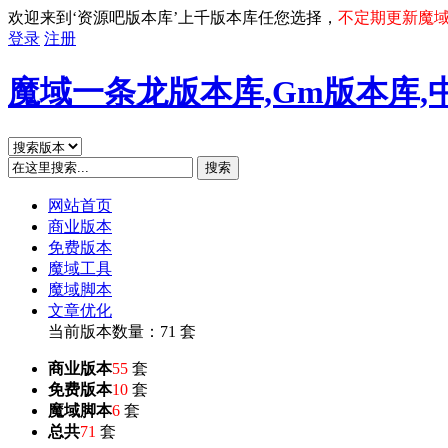
欢迎来到‘资源吧版本库’上千版本库任您选择，
不定期更新魔
登录
注册
魔域一条龙版本库,Gm版本库,
搜索
网站首页
商业版本
免费版本
魔域工具
魔域脚本
文章优化
当前版本数量：71 套
商业版本
55
套
免费版本
10
套
魔域脚本
6
套
总共
71
套