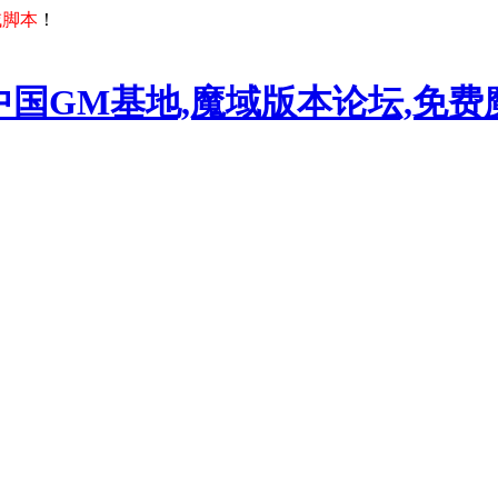
域脚本
！
中国GM基地,魔域版本论坛,免