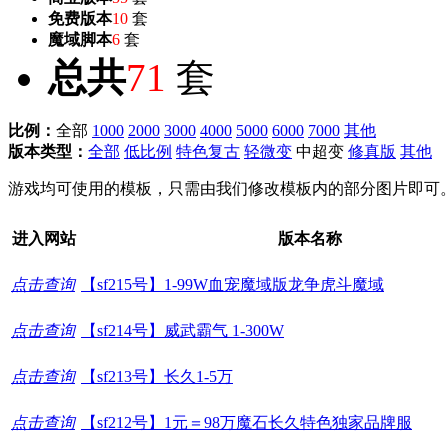
免费版本
10
套
魔域脚本
6
套
总共
71
套
比例：
全部
1000
2000
3000
4000
5000
6000
7000
其他
版本类型：
全部
低比例
特色复古
轻微变
中超变
修真版
其他
游戏均可使用的模板，只需由我们修改模板内的部分图片即可
进入网站
版本名称
点击查询
【sf215号】1-99W血宠魔域版龙争虎斗魔域
点击查询
【sf214号】威武霸气 1-300W
点击查询
【sf213号】长久1-5万
点击查询
【sf212号】1元＝98万魔石长久特色独家品牌服