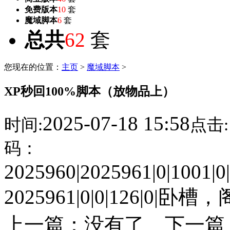
免费版本
10
套
魔域脚本
6
套
总共
62
套
您现在的位置：
主页
>
魔域脚本
>
XP秒回100%脚本（放物品上）
2025-07-18 15:58
时间:
点击:
码：
2025960|2025961|0|1001|0
2025961|0|0|126|0
上一篇：没有了 下一篇