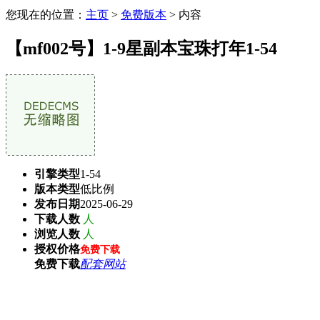
您现在的位置：
主页
>
免费版本
> 内容
【mf002号】1-9星副本宝珠打年1-54
引擎类型
1-54
版本类型
低比例
发布日期
2025-06-29
下载人数
人
浏览人数
人
授权价格
免费下载
免费下载
配套网站