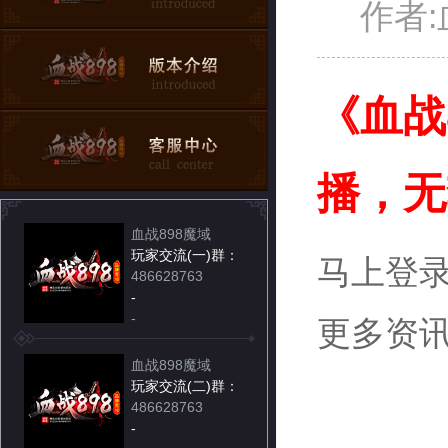
作者:
《血战
播，无套
血战898魔域
玩家交流(一)群：
马上登录
486628763
-
-
更多资讯敬请
血战898魔域
玩家交流(二)群：
486628763
-